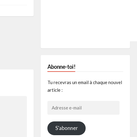
Abonne-toi !
Tu recevras un email à chaque nouvel
article :
Adresse
e-
mail
S'abonner