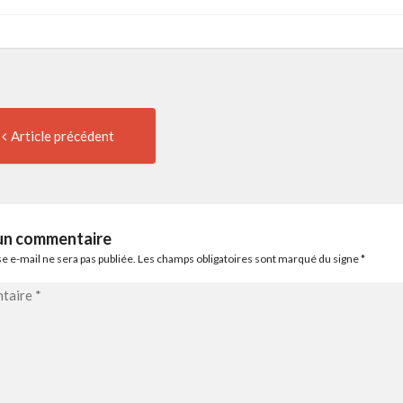
Article
igation
Article précédent
précédent
:
ticle
 un commentaire
e e-mail ne sera pas publiée. Les champs obligatoires sont marqué du signe
*