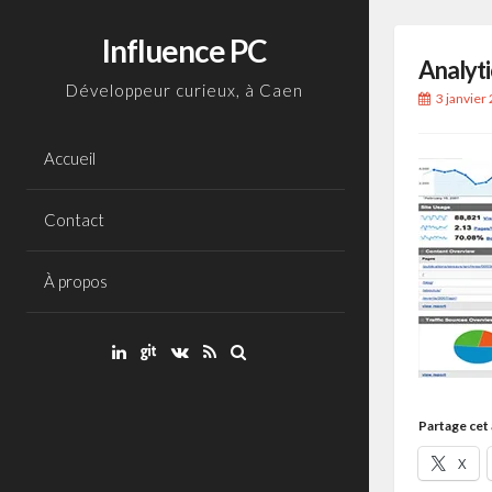
Aller
au
Influence PC
Analyti
contenu
Développeur curieux, à Caen
3 janvier
Accueil
Contact
À propos
Partage cet a
X