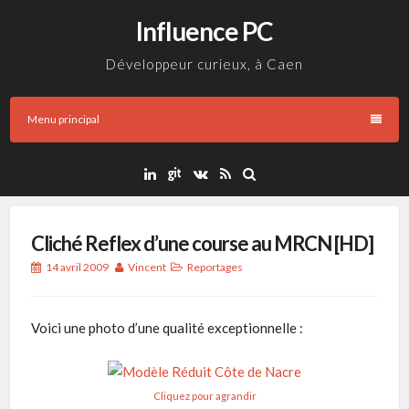
Aller
Influence PC
au
contenu
Développeur curieux, à Caen
Menu principal
Cliché Reflex d’une course au MRCN [HD]
14 avril 2009
Vincent
Reportages
Voici une photo d’une qualité exceptionnelle :
Cliquez pour agrandir