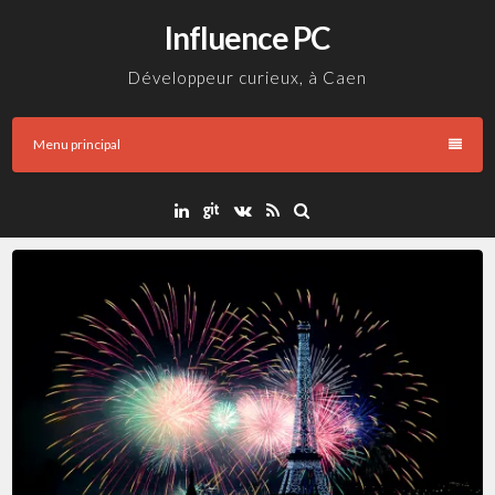
Aller
Influence PC
au
contenu
Développeur curieux, à Caen
Menu principal