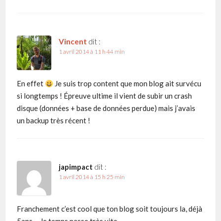
Vincent
dit :
1 avril 2014 à 11 h 44 min
En effet
Je suis trop content que mon blog ait survécu
si longtemps ! Épreuve ultime il vient de subir un crash
disque (données + base de données perdue) mais j’avais
un backup très récent !
japimpact
dit :
1 avril 2014 à 15 h 25 min
Franchement c’est cool que ton blog soit toujours la, déjà
5ans … le temps passe très vite