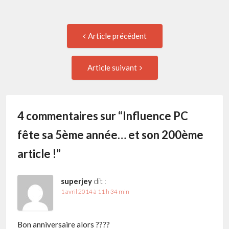
Navigation
Article
Article précédent
précédent
de
:
Article
Article suivant
suivant
l'article
:
4 commentaires sur “
Influence PC
fête sa 5ème année… et son 200ème
article !
”
superjey
dit :
1 avril 2014 à 11 h 34 min
Bon anniversaire alors ????