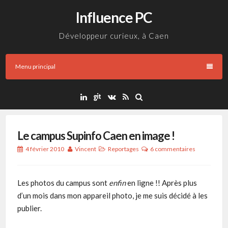
Aller
Influence PC
au
contenu
Développeur curieux, à Caen
Menu principal
Le campus Supinfo Caen en image !
4 février 2010
Vincent
Reportages
6 commentaires
Les photos du campus sont
enfin
en ligne !! Après plus
d’un mois dans mon appareil photo, je me suis décidé à les
publier.