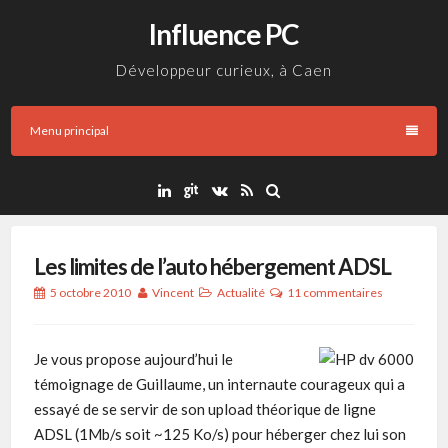
Aller
Influence PC
au
contenu
Développeur curieux, à Caen
Menu principal
Les limites de l’auto hébergement ADSL
5 octobre 2010
Vincent
Actualité
11 commentaires
Je vous propose aujourd’hui le
témoignage de Guillaume, un internaute courageux qui a
essayé de se servir de son upload théorique de ligne
ADSL (1Mb/s soit ~125 Ko/s) pour héberger chez lui son