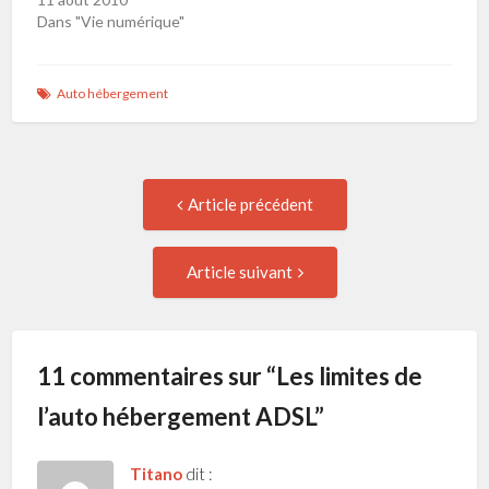
Dans "Vie numérique"
Auto hébergement
Navigation
Article
Article précédent
précédent
de
:
Article
Article suivant
suivant
l'article
:
11 commentaires sur “
Les limites de
l’auto hébergement ADSL
”
Titano
dit :