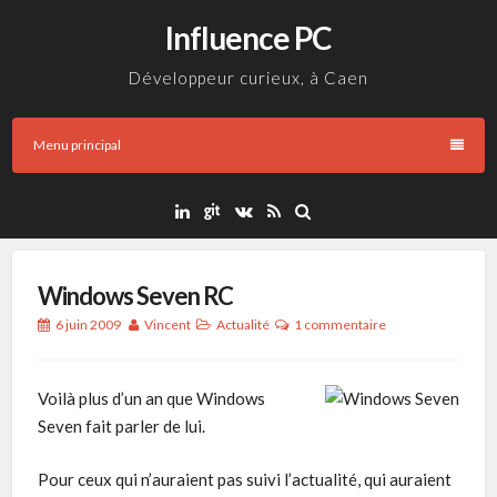
Aller
Influence PC
au
contenu
Développeur curieux, à Caen
Menu principal
Windows Seven RC
6 juin 2009
Vincent
Actualité
1 commentaire
Voilà plus d’un an que Windows
Seven fait parler de lui.
Pour ceux qui n’auraient pas suivi l’actualité, qui auraient