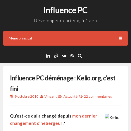
Aller
Influence PC
au
contenu
Développeur curieux, à Caen
Menu principal
Influence PC déménage : Kelio.org, c’est
fini
9 octobre 2010
Vincent
Actualité
22 commentaires
Qu’est-ce qui a changé depuis
mon dernier
changement d’hébergeur
?