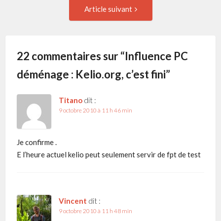
Article
Article suivant
suivant
l'article
:
22 commentaires sur “
Influence PC
déménage : Kelio.org, c’est fini
”
Titano
dit :
9 octobre 2010 à 11 h 46 min
Je confirme .
E l’heure actuel kelio peut seulement servir de fpt de test
Vincent
dit :
9 octobre 2010 à 11 h 48 min