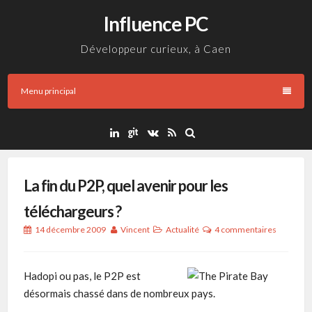
Aller
Influence PC
au
contenu
Développeur curieux, à Caen
Menu principal
La fin du P2P, quel avenir pour les
téléchargeurs ?
14 décembre 2009
Vincent
Actualité
4 commentaires
Hadopi ou pas, le P2P est
désormais chassé dans de nombreux pays.