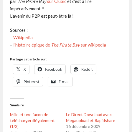
par
The Pirate Bay
sur Clubic
et c’est à lire
impérativement !!
L’avenir du P2P est peut-être là !
Sources :
–
Wikipedia
–
l’histoire épique de
The Pirate Bay
sur wikipedia
Partage cet article sur :
X
Facebook
Reddit
Pinterest
E-mail
Similaire
Mille et une facon de
Le Direct Download avec
télécharger illégalement
Megaupload et Rapidshare
(1/2)
16 décembre 2009