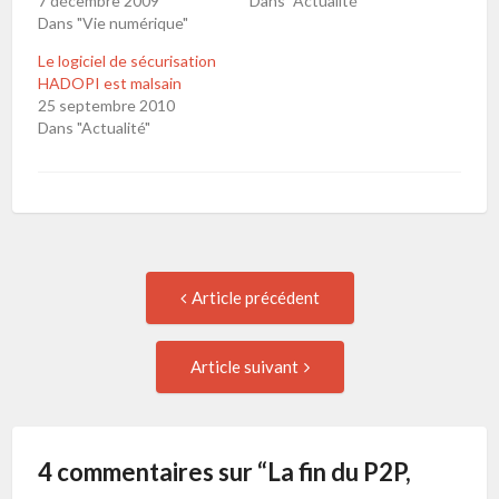
7 décembre 2009
Dans "Actualité"
Dans "Vie numérique"
Le logiciel de sécurisation
HADOPI est malsain
25 septembre 2010
Dans "Actualité"
Navigation
Article
Article précédent
précédent
de
:
Article
Article suivant
suivant
l'article
:
4 commentaires sur “
La fin du P2P,