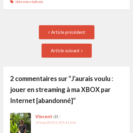
idée non réalisée
Navigation
Article
Article précédent
précédent
de
:
Article
Article suivant
suivant
l'article
:
2 commentaires sur “
J’aurais voulu :
jouer en streaming à ma XBOX par
Internet [abandonné]
”
Vincent
dit :
19 mai 2015 à 15 h 41 min