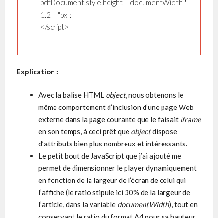
pdfDocument.style.height = documentWidth *
1.2 + "px";
</script>
Explication :
Avec la balise HTML
object
, nous obtenons le
même comportement d’inclusion d’une page Web
externe dans la page courante que le faisait
iframe
en son temps, à ceci prêt que
object
dispose
d’attributs bien plus nombreux et intéressants.
Le petit bout de JavaScript que j’ai ajouté me
permet de dimensionner le player dynamiquement
en fonction de la largeur de l’écran de celui qui
l’affiche (le ratio stipule ici 30% de la largeur de
l’article, dans la variable
documentWidth
), tout en
conservant le ratio du format A4 pour sa hauteur.