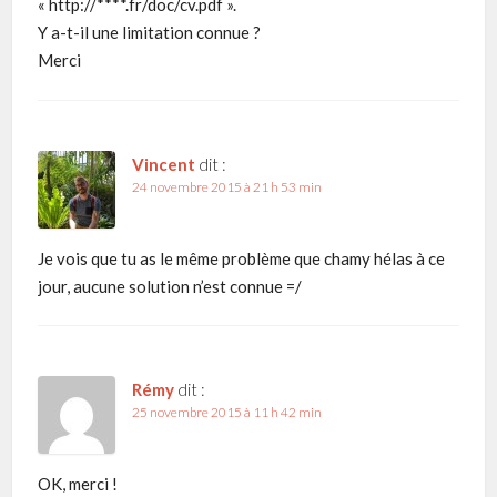
« http://****.fr/doc/cv.pdf ».
Y a-t-il une limitation connue ?
Merci
Vincent
dit :
24 novembre 2015 à 21 h 53 min
Je vois que tu as le même problème que chamy hélas à ce
jour, aucune solution n’est connue =/
Rémy
dit :
25 novembre 2015 à 11 h 42 min
OK, merci !