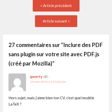
Navigation
Article
Article précédent
précédent
de
:
Article
Article suivant
suivant
l'article
:
27 commentaires sur “
Inclure des PDF
sans plugin sur votre site avec PDF.js
(créé par Mozilla)
”
qwerty
dit :
14 mars 2014 à 14 h 06 min
Hors sujet, mais j’aime bien ton CV, c’est quel modèle
LaTeX ?