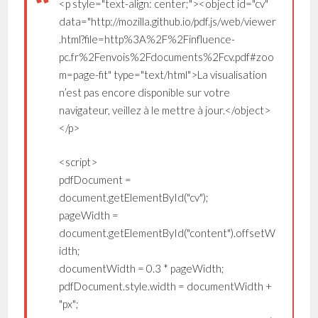
<p style="text-align: center;"><object id="cv"
data="http://mozilla.github.io/pdf.js/web/viewer
.html?file=http%3A%2F%2Finfluence-
pc.fr%2Fenvois%2Fdocuments%2Fcv.pdf#zoo
m=page-fit" type="text/html">La visualisation
n’est pas encore disponible sur votre
navigateur, veillez à le mettre à jour.</object>
</p>
<script>
pdfDocument =
document.getElementById("cv");
pageWidth =
document.getElementById("content").offsetW
idth;
documentWidth = 0.3 * pageWidth;
pdfDocument.style.width = documentWidth +
"px";