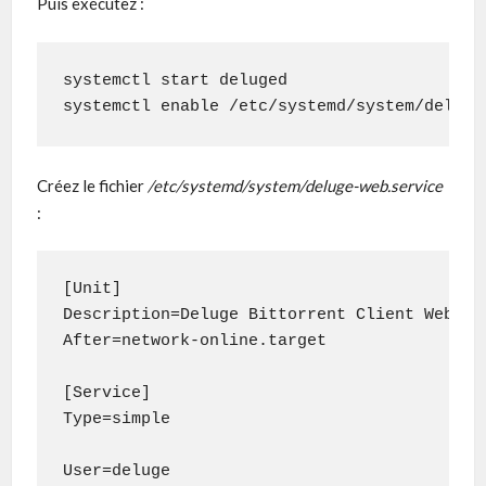
Puis exécutez :
systemctl start deluged

systemctl enable /etc/systemd/system/deluge
Créez le fichier
/etc/systemd/system/deluge-web.service
:
[Unit]

Description=Deluge Bittorrent Client Web Int
After=network-online.target

[Service]

Type=simple

User=deluge
