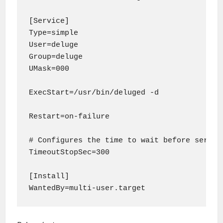
[Service]

Type=simple

User=deluge

Group=deluge

UMask=000

ExecStart=/usr/bin/deluged -d

Restart=on-failure

# Configures the time to wait before service
TimeoutStopSec=300

[Install]

WantedBy=multi-user.target