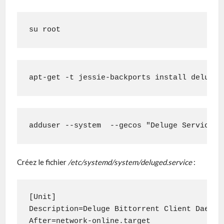
su root
apt-get -t jessie-backports install deluged
adduser --system  --gecos "Deluge Service" 
Créez le fichier
/etc/systemd/system/deluged.service
:
[Unit]

Description=Deluge Bittorrent Client Daemon

After=network-online.target
