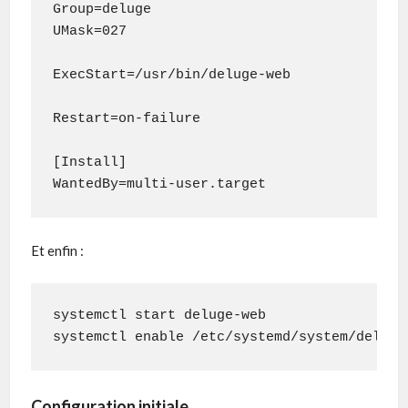
Group=deluge

UMask=027

ExecStart=/usr/bin/deluge-web

Restart=on-failure

[Install]

WantedBy=multi-user.target
Et enfin :
systemctl start deluge-web

systemctl enable /etc/systemd/system/deluge
Configuration initiale